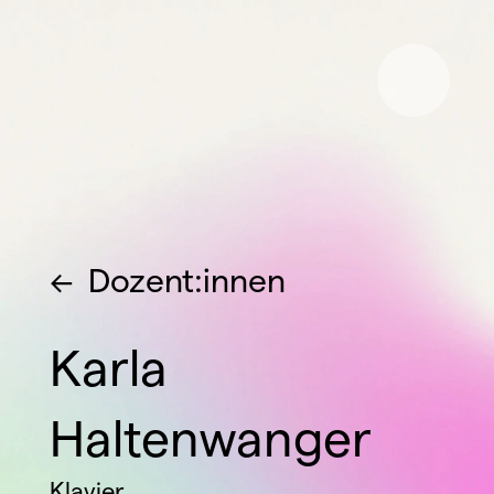
<-  
Dozent:innen
Karla 
Haltenwanger
Klavier