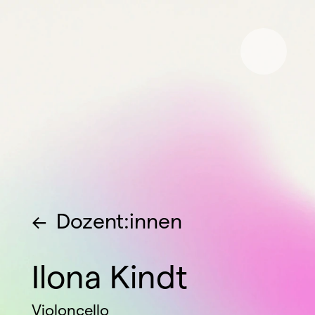
<-  
Dozent:innen
Ilona Kindt
Violoncello